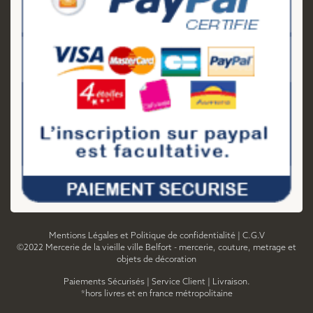
Mentions Légales et Politique de confidentialité
|
C.G.V
©2022 Mercerie de la vieille ville Belfort - mercerie, couture, metrage et
objets de décoration
Paiements Sécurisés
|
Service Client
|
Livraison.
*hors livres et en france métropolitaine