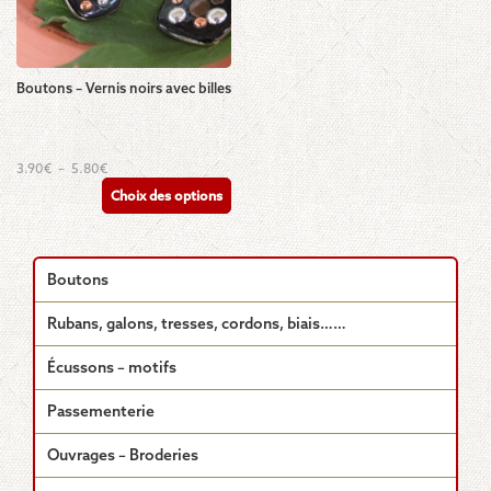
Boutons – Vernis noirs avec billes
Ce
Plage
3.90
€
–
5.80
€
de
produit
Choix des options
prix :
a
3.90€
plusieurs
à
5.80€
variations.
Les
Boutons
options
peuvent
Rubans, galons, tresses, cordons, biais……
être
choisies
Écussons – motifs
sur
la
Passementerie
page
du
Ouvrages – Broderies
produit