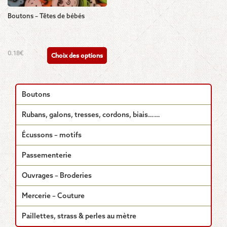
Boutons – Têtes de bébés
Ce
0.18
€
Choix des options
produit
a
plusieurs
variations.
Boutons
Les
options
Rubans, galons, tresses, cordons, biais……
peuvent
être
Écussons – motifs
choisies
sur
Passementerie
la
page
Ouvrages – Broderies
du
produit
Mercerie – Couture
Paillettes, strass & perles au mètre