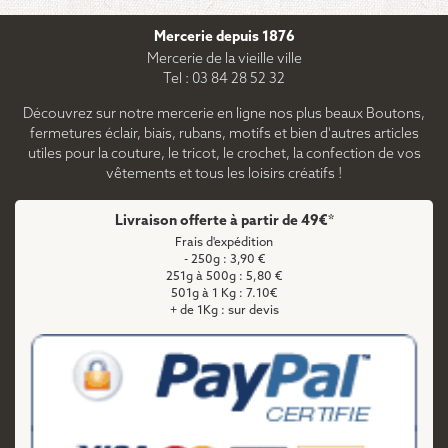
Mercerie depuis 1876
Mercerie de la vieille ville
Tel : 03 84 28 52 32
Découvrez sur notre mercerie en ligne nos plus beaux Boutons,
fermetures éclair, biais, rubans, motifs et bien d'autres articles
utiles pour la couture, le tricot, le crochet, la confection de vos
vêtements et tous les loisirs créatifs !
Livraison offerte à partir de 49€*
Frais d'expédition
- 250g : 3,90 €
251g à 500g : 5,80 €
501g à 1 Kg : 7.10€
+ de 1Kg : sur devis