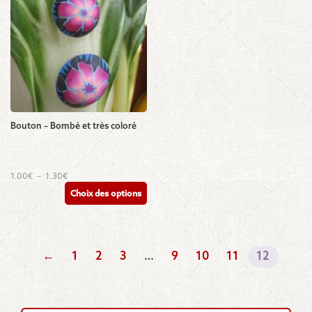
Bouton – Bombé et très coloré
Ce
Plage
1.00
€
–
1.30
€
de
produit
Choix des options
prix :
a
1.00€
plusieurs
à
1.30€
variations.
Les
←
1
2
3
…
9
10
11
12
options
peuvent
être
choisies