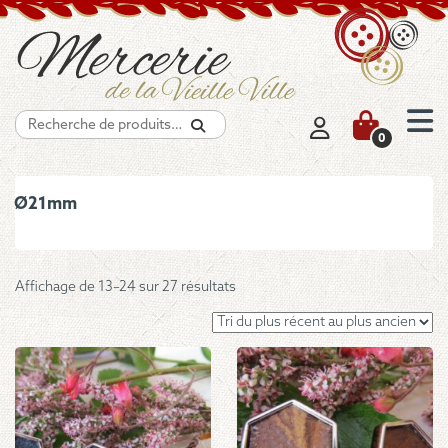
Recherche
0
Ø21mm
Trié
Affichage de 13–24 sur 27 résultats
du
plus
récent
au
plus
ancien