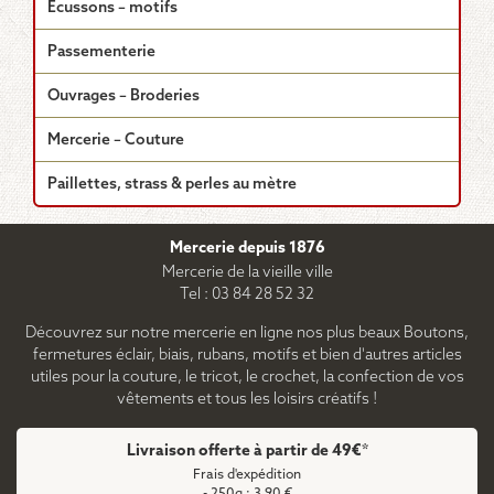
Écussons – motifs
Passementerie
Ouvrages – Broderies
Mercerie – Couture
Paillettes, strass & perles au mètre
Mercerie depuis 1876
Mercerie de la vieille ville
Tel : 03 84 28 52 32
Découvrez sur notre mercerie en ligne nos plus beaux Boutons,
fermetures éclair, biais, rubans, motifs et bien d'autres articles
utiles pour la couture, le tricot, le crochet, la confection de vos
vêtements et tous les loisirs créatifs !
Livraison offerte à partir de 49€*
Frais d'expédition
- 250g : 3,90 €