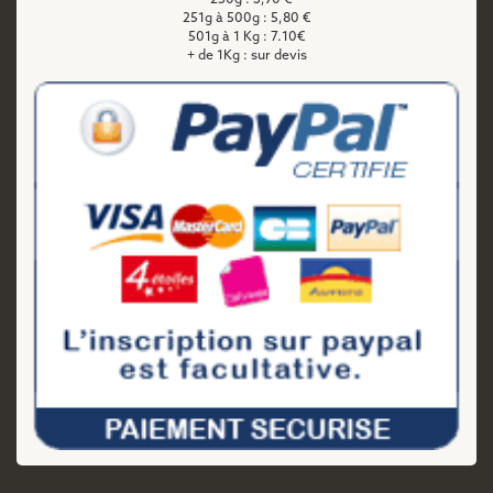
251g à 500g : 5,80 €
501g à 1 Kg : 7.10€
+ de 1Kg : sur devis