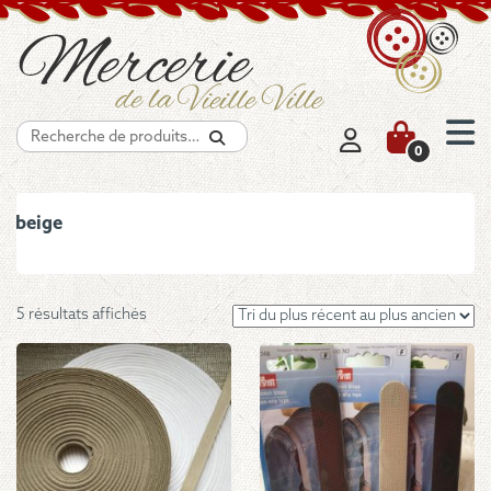
Recherche
0
beige
Trié
5 résultats affichés
du
plus
récent
au
plus
ancien