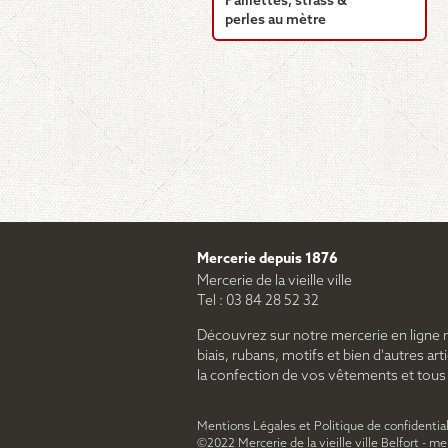
Paillettes, strass &
perles au mètre
Mercerie depuis 1876
Mercerie de la vieille ville
Tel : 03 84 28 52 32
Découvrez sur notre mercerie en ligne 
biais, rubans, motifs et bien d'autres arti
la confection de vos vêtements et tous le
Mentions Légales et Politique de confidential
©2022 Mercerie de la vieille ville Belfort - m