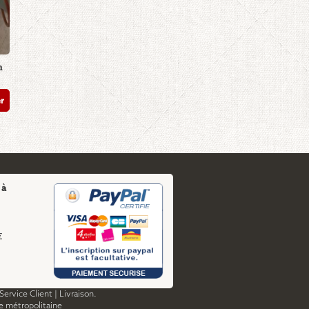
a
er
 à
€
Service Client
|
Livraison.
ce métropolitaine