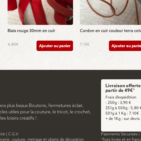
Biais rouge 30mm en cuir
Cordon en cuir couleur terra cot
4.80
€
1.15
€
Ajouter au panier
Ajouter au pani
Livraison offerte
partir de 49€*
Frais d'expédition
- 250g : 3,90 €
nos plus beaux Boutons, fermetures éclair,
251g à 500g : 5,80 
cles utiles pour la couture, le tricot, le crochet,
501g à 1 Kg : 7.10€
s loisirs créatifs !
+ de 1Kg : sur devis
ité
|
C.G.V
Paiements Sécurisés
|
ercerie, couture, metrage et objets de décoration
*hors livres et en fran