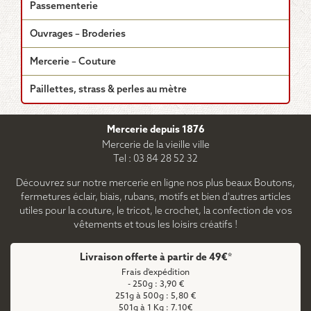
Passementerie
Ouvrages – Broderies
Mercerie – Couture
Paillettes, strass & perles au mètre
Mercerie depuis 1876
Mercerie de la vieille ville
Tel : 03 84 28 52 32
Découvrez sur notre mercerie en ligne nos plus beaux Boutons,
fermetures éclair, biais, rubans, motifs et bien d'autres articles
utiles pour la couture, le tricot, le crochet, la confection de vos
vêtements et tous les loisirs créatifs !
Livraison offerte à partir de 49€*
Frais d'expédition
- 250g : 3,90 €
251g à 500g : 5,80 €
501g à 1 Kg : 7.10€